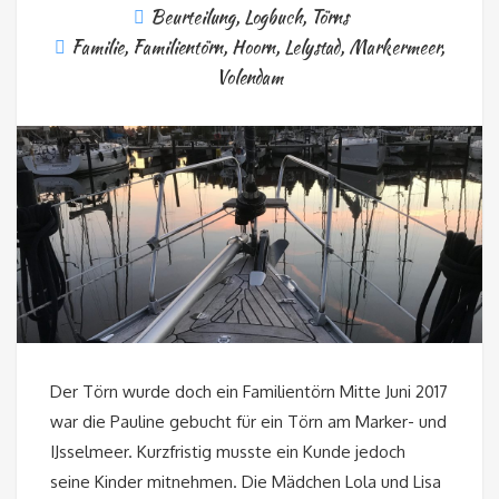
Beurteilung
,
Logbuch
,
Törns
Familie
,
Familientörn
,
Hoorn
,
Lelystad
,
Markermeer
,
Volendam
Der Törn wurde doch ein Familientörn Mitte Juni 2017
war die Pauline gebucht für ein Törn am Marker- und
IJsselmeer. Kurzfristig musste ein Kunde jedoch
seine Kinder mitnehmen. Die Mädchen Lola und Lisa