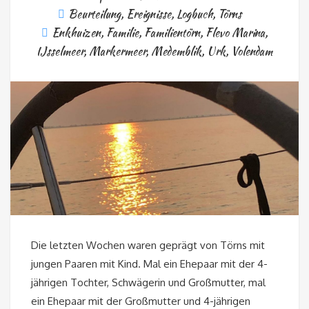
Beurteilung
,
Ereignisse
,
Logbuch
,
Törns
Enkhuizen
,
Familie
,
Familientörn
,
Flevo Marina
,
IJsselmeer
,
Markermeer
,
Medemblik
,
Urk
,
Volendam
Die letzten Wochen waren geprägt von Törns mit
jungen Paaren mit Kind. Mal ein Ehepaar mit der 4-
jährigen Tochter, Schwägerin und Großmutter, mal
ein Ehepaar mit der Großmutter und 4-jährigen