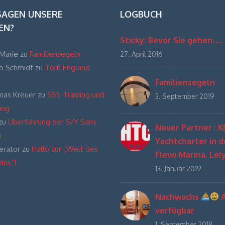
SAGEN UNSERE
LOGBUCH
EN?
Sticky: Bevor Sie gehen….
-Marie
zu
Familiensegeln
27. April 2016
o Schmidt
zu
Törn England
Familiensegeln
as Kreuer
zu
SSS Training und
3. September 2019
ung
zu
Überführung der S/Y Sans
Neuer Partner : K
i
Yachtcharter in d
rator
zu
Hallo zur „Welt des
Flevo Marina, Lel
lns“!
13. Januar 2019
Nachwuchs
A
verfügbar
1. September 2018