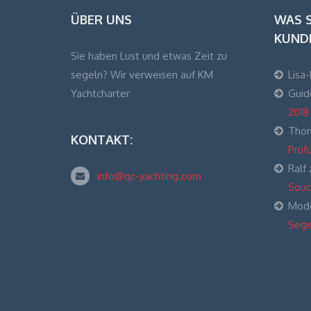
ÜBER UNS
WAS 
KUND
Sie haben Lust und etwas Zeit zu
segeln? Wir verweisen auf KM
Lisa
Yachtcharter
Guid
2018
Thom
KONTAKT:
Prüf
Ralf
info@qc-yachting.com
Souc
Mode
Sege