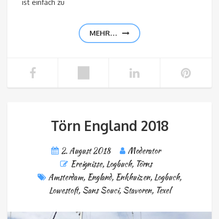
ist einfach zu
MEHR…
Törn England 2018
2. August 2018
Moderator
Ereignisse
,
Logbuch
,
Törns
Amsterdam
,
England
,
Enkhuizen
,
Logbuch
,
Lowestoft
,
Sans Souci
,
Stavoren
,
Texel