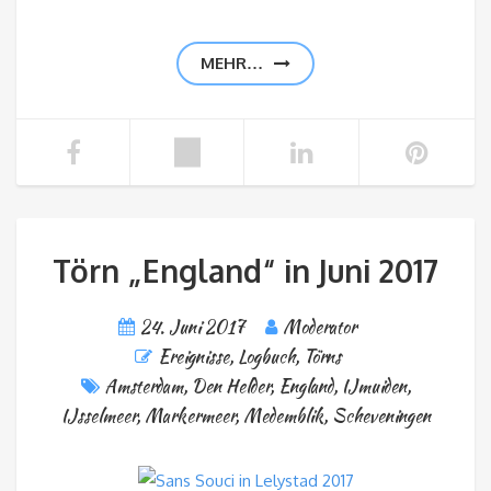
MEHR…
Törn „England“ in Juni 2017
24. Juni 2017
Moderator
Ereignisse
,
Logbuch
,
Törns
Amsterdam
,
Den Helder
,
England
,
IJmuiden
,
IJsselmeer
,
Markermeer
,
Medemblik
,
Scheveningen