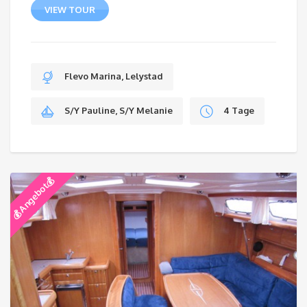
€269,00
VIEW TOUR
through
€299,00
Flevo Marina, Lelystad
S/Y Pauline, S/Y Melanie
4 Tage
💰 Angebot💰