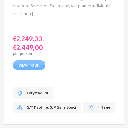
erleben. Sprechen Sie uns an, wir planen individuell
mit Ihnen.[:]
€
2.249,00
–
€
2.449,00
Price
per person
range:
€2.249,00
VIEW TOUR
through
€2.449,00
Lelystad, NL
S/Y Pauline, S/V Sans Souci
4 Tage