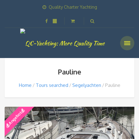
Quality Charter Yachting
Pauline
Home
Tours searched
Segelyachten
Pauline
💰 Angebot💰