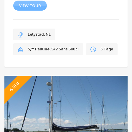
VIEW TOUR
Lelystad, NL
S/Y Pauline, S/V Sans Souci
5 Tage
⛵️ NEU