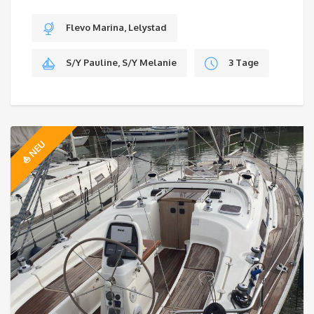
Flevo Marina, Lelystad
S/Y Pauline, S/Y Melanie
3 Tage
⛵️ NEU