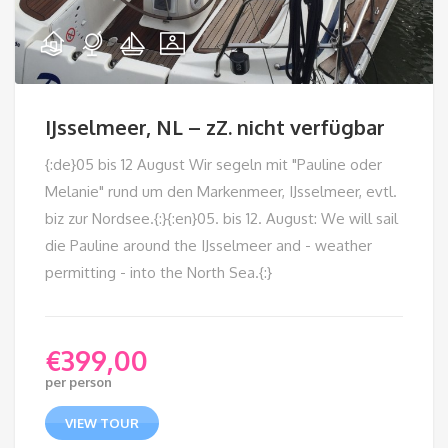
IJsselmeer, NL – zZ. nicht verfügbar
{:de}05 bis 12 August Wir segeln mit "Pauline oder
Melanie" rund um den Markenmeer, IJsselmeer, evtl.
biz zur Nordsee.{:}{:en}05. bis 12. August: We will sail
die Pauline around the IJsselmeer and - weather
permitting - into the North Sea.{:}
€
399,00
per person
VIEW TOUR