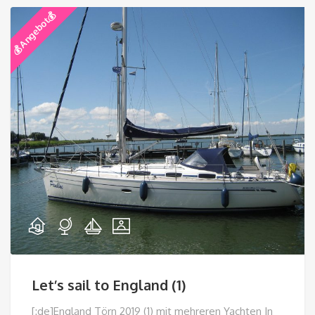
💰 Angebot💰
Let’s sail to England (1)
[:de]England Törn 2019 (1) mit mehreren Yachten In