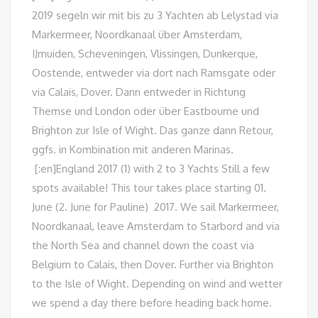
2019 segeln wir mit bis zu 3 Yachten ab Lelystad via
Markermeer, Noordkanaal über Amsterdam,
IJmuiden, Scheveningen, Vlissingen, Dunkerque,
Oostende, entweder via dort nach Ramsgate oder
via Calais, Dover. Dann entweder in Richtung
Themse und London oder über Eastbourne und
Brighton zur Isle of Wight. Das ganze dann Retour,
ggfs. in Kombination mit anderen Marinas.
[:en]England 2017 (1) with 2 to 3 Yachts Still a few
spots available! This tour takes place starting 01.
June (2. June for Pauline) 2017. We sail Markermeer,
Noordkanaal, leave Amsterdam to Starbord and via
the North Sea and channel down the coast via
Belgium to Calais, then Dover. Further via Brighton
to the Isle of Wight. Depending on wind and wetter
we spend a day there before heading back home.