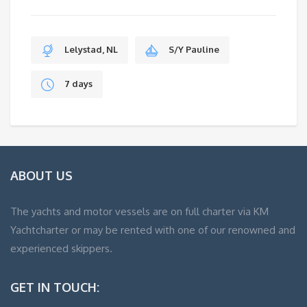
Lelystad, NL
S/Y Pauline
7 days
ABOUT US
The yachts and motor vessels are on full charter via KM
Yachtcharter or may be rented with one of our renowned and
experienced skippers.
GET IN TOUCH: