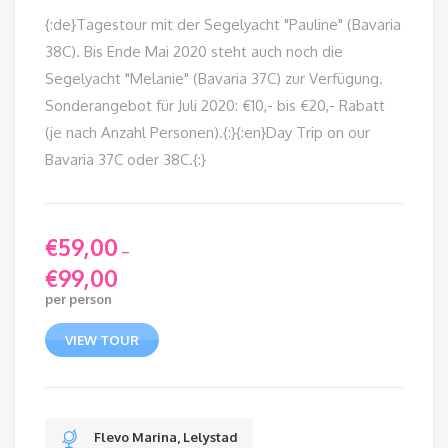
{:de}Tagestour mit der Segelyacht "Pauline" (Bavaria
38C). Bis Ende Mai 2020 steht auch noch die
Segelyacht "Melanie" (Bavaria 37C) zur Verfügung.
Sonderangebot für Juli 2020: €10,- bis €20,- Rabatt
(je nach Anzahl Personen).{:}{:en}Day Trip on our
Bavaria 37C oder 38C.{:}
€
59,00
–
€
99,00
Price
per person
range:
€59,00
VIEW TOUR
through
€99,00
Flevo Marina, Lelystad