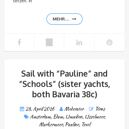
setzen. In
MEHR…
Sail with “Pauline” and
“Schools” (sister yachts,
both Bavaria 38c)
28. April 2016
Moderator
Törns
Amsterdam
,
Edam
,
IJmuiden
,
IJsselmeer
,
Markermeer
,
Pauline
,
Texel