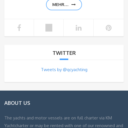
MEHR…
TWITTER
Tweets by @qcyachting
ABOUT US
The yachts and motor vessels are on full charter via KM
Yachtcharter or may be rented with one of our renowned and