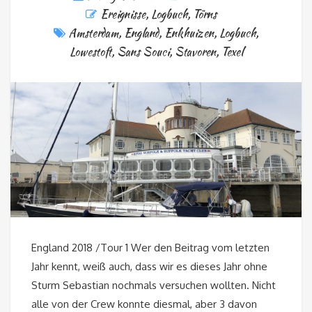
Ereignisse
,
Logbuch
,
Törns
Amsterdam
,
England
,
Enkhuizen
,
Logbuch
,
Lowestoft
,
Sans Souci
,
Stavoren
,
Texel
England 2018 /Tour 1 Wer den Beitrag vom letzten
Jahr kennt, weiß auch, dass wir es dieses Jahr ohne
Sturm Sebastian nochmals versuchen wollten. Nicht
alle von der Crew konnte diesmal, aber 3 davon